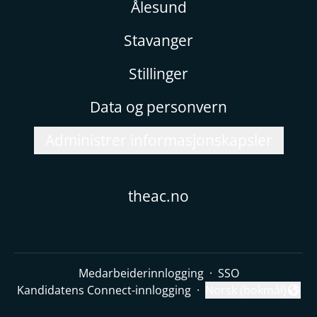
Ålesund
Stavanger
Stillinger
Data og personvern
Administrer informasjonskapsler
theac.no
Medarbeiderinnlogging
·
SSO
Kandidatens Connect-innlogging
·
Norsk (bokmål)
Endre språk