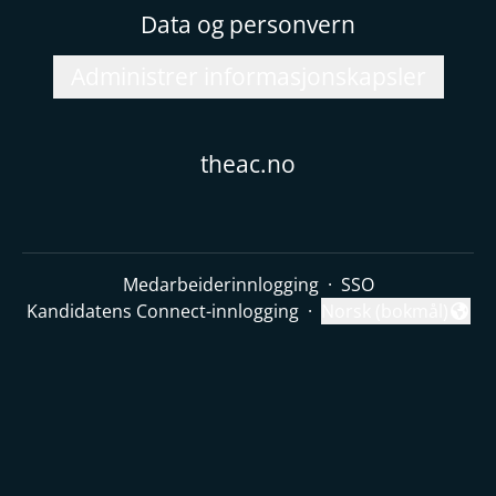
Data og personvern
Administrer informasjonskapsler
theac.no
Medarbeiderinnlogging
·
SSO
Kandidatens Connect-innlogging
·
Norsk (bokmål)
Endre språk
Rekrutteringssystem