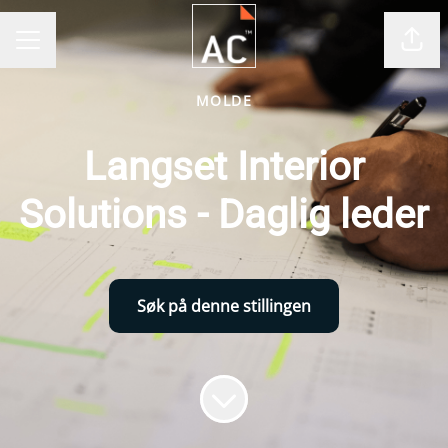
Del 
KARRIEREMENY
MOLDE
Langset Interior
Solutions - Daglig leder
Søk på denne stillingen