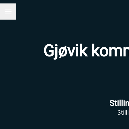
KARRIEREMENY
Gjøvik kom
Still
Stil