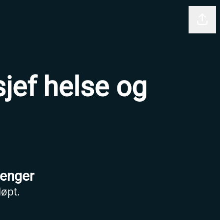
Del 
ef helse og
lenger
løpt.